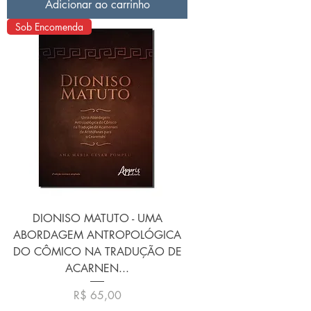
Adicionar ao carrinho
Sob Encomenda
DIONISO MATUTO - UMA
ABORDAGEM ANTROPOLÓGICA
DO CÔMICO NA TRADUÇÃO DE
ACARNEN...
Preço
R$ 65,00