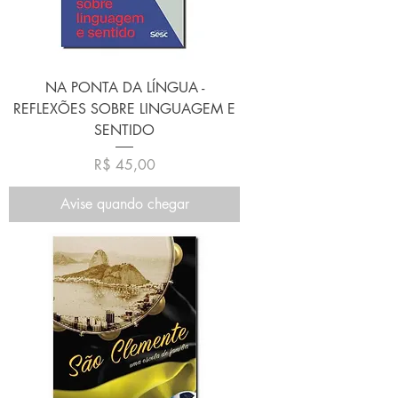
NA PONTA DA LÍNGUA -
REFLEXÕES SOBRE LINGUAGEM E
SENTIDO
Preço
R$ 45,00
Avise quando chegar