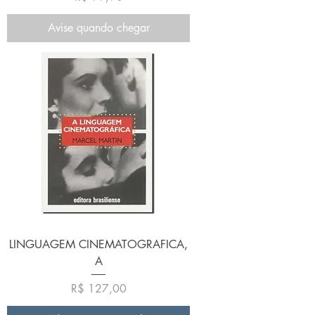
Avise quando chegar
LINGUAGEM CINEMATOGRAFICA,
A
Preço
R$ 127,00