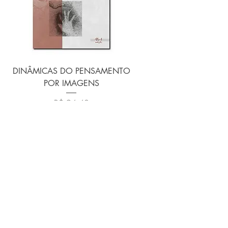
DINÂMICAS DO PENSAMENTO
POR IMAGENS
Preço
R$ 94,40
Adicionar ao carrinho