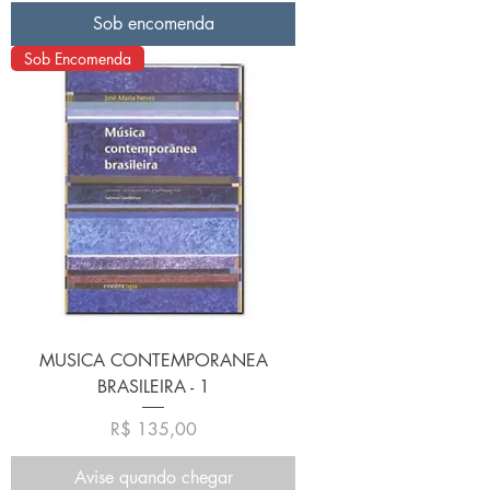
Sob encomenda
Sob Encomenda
MUSICA CONTEMPORANEA
BRASILEIRA - 1
Preço
R$ 135,00
Avise quando chegar