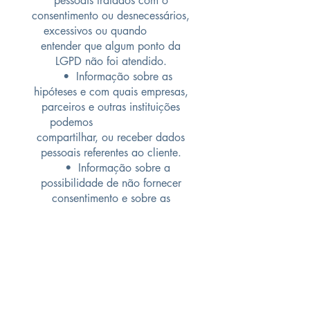
pessoais tratados com o
consentimento ou desnecessários,
excessivos ou quando
entender que algum ponto da
LGPD não foi atendido.
• Informação sobre as
hipóteses e com quais empresas,
parceiros e outras instituições
podemos
compartilhar, ou receber dados
pessoais referentes ao cliente.
• Informação sobre a
possibilidade de não fornecer
consentimento e sobre as
consequências da
negativa, quando aplicável.
• Solicitações tratadas de
forma gratuita, mediante a
avaliação e validação de
identidade e da
viabilidade do atendimento.